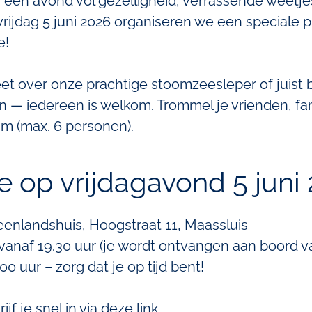
or een avond vol gezelligheid, verrassende weetj
rijdag 5 juni 2026 organiseren we een speciale p
e!
weet over onze prachtige stoomzeesleper of juist
n — iedereen is welkom. Trommel je vrienden, fam
m (max. 6 personen).
 op vrijdagavond 5 juni
enlandshuis, Hoogstraat 11, Maassluis
 vanaf 19.30 uur (je wordt ontvangen aan boord va
.00 uur – zorg dat je op tijd bent!
f je snel in via deze link