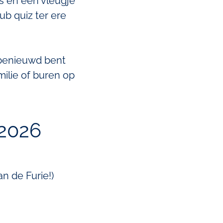
es en een vleugje
ub quiz ter ere
 benieuwd bent
ilie of buren op
 2026
n de Furie!)