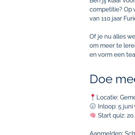
Ben jij klaar vo
competitie? Op v
van 110 jaar Furi
Of je nu álles 
om meer te lere
en vorm een tea
Doe mee
Locatie: Geme
Inloop: 5 juni
Start quiz: 20
Aanmelden: Schrij